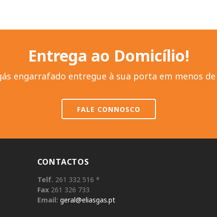
Entrega ao Domicílio!
gás engarrafado entregue à sua porta em menos de 
FALE CONNOSCO
CONTACTOS
Telf.
261 332 516 *
Fax
261 326 733
Email:
geral@eliasgas.pt