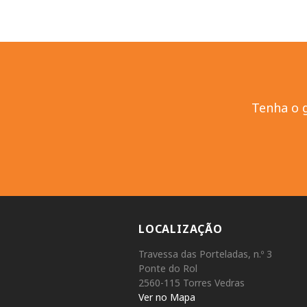
Tenha o 
LOCALIZAÇÃO
Travessa das Porteladas, n.º 3
Ponte do Rol
2560-115 Torres Vedras
Ver no Mapa