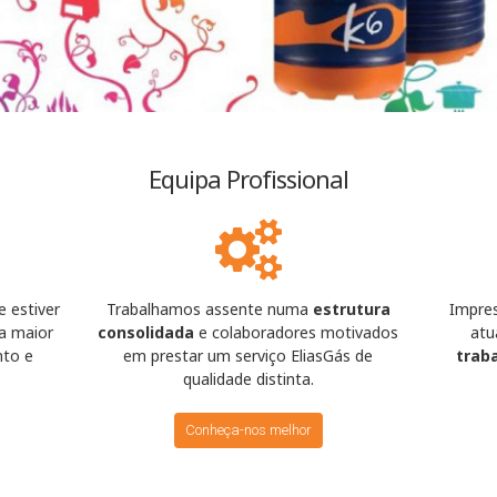
Equipa Profissional
 estiver
Trabalhamos assente numa
estrutura
Impres
a maior
consolidada
e colaboradores motivados
atu
nto e
em prestar um serviço EliasGás de
trab
qualidade distinta.
Conheça-nos melhor